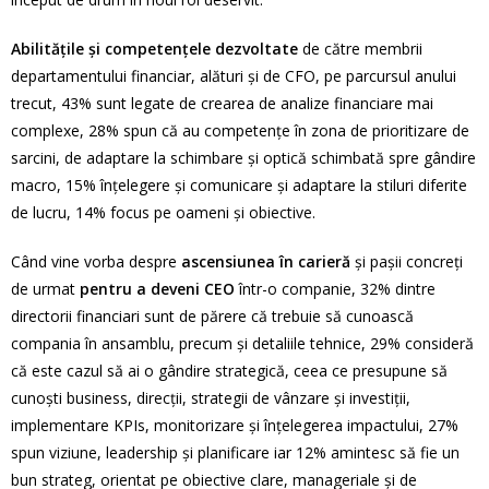
Abilităţile şi competenţele dezvoltate
de către membrii
departamentului financiar, alături şi de CFO, pe parcursul anului
trecut, 43% sunt legate de crearea de analize financiare mai
complexe, 28% spun că au competenţe în zona de prioritizare de
sarcini, de adaptare la schimbare şi optică schimbată spre gândire
macro, 15% înţelegere şi comunicare şi adaptare la stiluri diferite
de lucru, 14% focus pe oameni şi obiective.
Când vine vorba despre
ascensiunea în carieră
şi paşii concreţi
de urmat
pentru a deveni CEO
într-o companie, 32% dintre
directorii financiari sunt de părere că trebuie să cunoască
compania în ansamblu, precum şi detaliile tehnice, 29% consideră
că este cazul să ai o gândire strategică, ceea ce presupune să
cunoşti business, direcţii, strategii de vânzare şi investiţii,
implementare KPIs, monitorizare şi înţelegerea impactului, 27%
spun viziune, leadership şi planificare iar 12% amintesc să fie un
bun strateg, orientat pe obiective clare, manageriale şi de