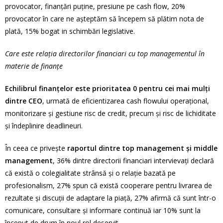
provocator, finanţări puţine, presiune pe cash flow, 20%
provocator în care ne aşteptăm să începem să plătim nota de
plată, 15% bogat in schimbări legislative.
Care este relaţia directorilor financiari cu top managementul în
materie de finanţe
Echilibrul finanţelor este prioritatea 0 pentru cei mai mulţi
dintre CEO
, urmată de eficientizarea cash flowului operaţional,
monitorizare şi gestiune risc de credit, precum şi risc de lichiditate
şi îndeplinire deadlineuri.
În ceea ce priveşte
raportul dintre top management şi middle
management
, 36% dintre directorii financiari intervievaţi declară
că există o colegialitate strânsă şi o relaţie bazată pe
profesionalism, 27% spun că există cooperare pentru livrarea de
rezultate şi discuţii de adaptare la piaţă, 27% afirmă că sunt într-o
comunicare, consultare şi informare continuă iar 10% sunt la
început de drum în noul rol deservit.