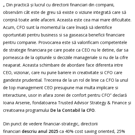
„ Din practică şi lucrul cu directorii financiari din companii,
observăm cât este de greu să existe o viziune integrată care să
conţină toate ariile afacerii. Aceasta este cea mai mare dificultate.
Acum, CFO sunt la momentul la care învaţă să identifice
oportunitati pentru business si sa gaseasca beneficii financiare
pentru companie. Provocarea este să valorificam competentele
de strategie financiara pe care poate ca CEO nu le detine, dar sa
porneasca de la optiunile si deciziile manageriale si nu de la cifre
neaparat. Aceasta schimbare de abordare face diferenta intre
CEO, vizionar, care nu pune bariere in creativitate si CFO care
gandeste prudential. Trecerea de la un rol de linie ca CFO la unul
de top management CEO presupune mai multa implicare si
interactiune, usor in afara zonei de confort pentru CFO” declară
Ioana Arsenie, fondatoarea Trusted Advisor Strategy & Finance şi
creatoarea programului
De la Contabil la CFO
.
Din punct de vedere financiar-strategic, directorii
financiari
descriu anul 2025
ca 40% cost saving oriented, 25%