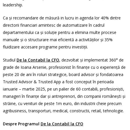
leadership.
Ca şi recomandare de măsură in lucru in agenda lor 40% dintre
directorii financiari amintesc de automatizare în cadrul
departamentului ca şi soluţie pentru a elimina multe procese
manuale şi o structurare mai eficientă a activităţilor şi 35%
fluidizare accesare programe pentru investiţii.
Studiul
De la Contabil la CFO
, dezvoltat şi implementat 360° de
grade de Ioana Arsenie, profesionist în finanţe cu o experiență de
peste 20 de ani în roluri strategice, board advisor și fondatoarea
Trusted Advisor & Trusted App a fost conceput în perioada
ianuarie – martie 2025, pe un palier de 60 contabili, profesionişti,
manageri în finanţe dar şi antreprenori, din companii româneşti şi
străine, cu venituri de peste 1m euro, din industrii cheie precum
agribusiness, transporturi, medical, constructii, retail, tehnologie.
Despre Programul
De la Contabil la CFO