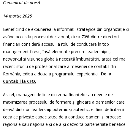
Comunicat de presă
14 martie 2025
Beneficiind de expunerea la informaţii strategice din organizaţie şi
având acces la procesul decizional, circa 70% dintre directorii
financiari consideră accesul la rolul de conducere în top
management firesc, însă elemente precum leadershipul,
networkul şi viziunea globală necesită îmbunătăţiri, arată cel mai
recent studiu de profesionalizare a meseriei de contabil din
România, ediţia a doua a programului experienţial,
De la
Contabil la CFO.
Astfel, managerii de linie din zona finanţelor au nevoie de
maximizarea procesului de formare şi ghidare a oamenilor care
derivă dintr-un leadership puternic şi autentic, ei fiind deficitari în
ceea ce priveşte capacitatea de a conduce oameni şi procese
regionale sau naţionale şi de a-şi dezvolta parteneriate benefice.