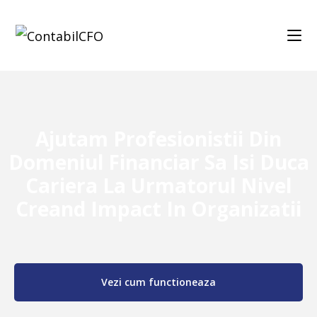
Ajutam Profesionistii Din
Domeniul Financiar Sa Isi Duca
Cariera La Urmatorul Nivel
Creand Impact In Organizatii
Vezi cum functioneaza